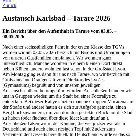
Zurück
Austausch Karlsbad – Tarare 2026
Ein Bericht über den Aufenthalt in Tarare vom 03.05. –
08.05.2026
Nach einer sechsstündigen Fahrt in der ersten Klasse des TGVs
wurden wir am 03.05. 2026 herzlich mit Bisous und Umarmungen
von unseren Gastfamilien empfangen. Wir wohnten ganz
unterschiedlich. Manche wohnten in einem kleinen Dorf direkt
neben Kühen, andere wohnten fast schon in der Großstadt Lyon.
Am Montag ging es dann für uns nach Tarare, wo wir herzlich mit
Croissants und Orangensaft vom Direktor des Lycées
(Gymnasiums) begrüßt und von unseren jeweiligen
Austauschschülern herumgeführt wurden. Anschließend fanden wir
uns in Gruppen wieder, um die Stadt bei einer Fotorallye zu
entdecken. Bei dieser Rallye tanzten manche Gruppen Macarena auf
der Straße und andere hatten es sich zur Aufgabe gemacht, einen
Berg hochzuwandern, um von dort den perfekten Blick auf die Stadt
zu haben (oder fluchten über diese Idee; kam drauf an.).
Anschließend aßen wir in der Kantine, die viel größer war als in
Deutschland und auch einen riesigen Topf mit Zucker zum
Verfeinern der Desserts bereithielt. In Deutschland würde es das so