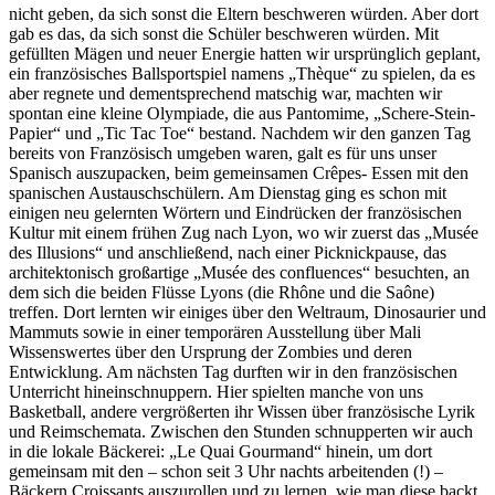
nicht geben, da sich sonst die Eltern beschweren würden. Aber dort
gab es das, da sich sonst die Schüler beschweren würden. Mit
gefüllten Mägen und neuer Energie hatten wir ursprünglich geplant,
ein französisches Ballsportspiel namens „Thèque“ zu spielen, da es
aber regnete und dementsprechend matschig war, machten wir
spontan eine kleine Olympiade, die aus Pantomime, „Schere-Stein-
Papier“ und „Tic Tac Toe“ bestand. Nachdem wir den ganzen Tag
bereits von Französisch umgeben waren, galt es für uns unser
Spanisch auszupacken, beim gemeinsamen Crêpes- Essen mit den
spanischen Austauschschülern. Am Dienstag ging es schon mit
einigen neu gelernten Wörtern und Eindrücken der französischen
Kultur mit einem frühen Zug nach Lyon, wo wir zuerst das „Musée
des Illusions“ und anschließend, nach einer Picknickpause, das
architektonisch großartige „Musée des confluences“ besuchten, an
dem sich die beiden Flüsse Lyons (die Rhône und die Saône)
treffen. Dort lernten wir einiges über den Weltraum, Dinosaurier und
Mammuts sowie in einer temporären Ausstellung über Mali
Wissenswertes über den Ursprung der Zombies und deren
Entwicklung. Am nächsten Tag durften wir in den französischen
Unterricht hineinschnuppern. Hier spielten manche von uns
Basketball, andere vergrößerten ihr Wissen über französische Lyrik
und Reimschemata. Zwischen den Stunden schnupperten wir auch
in die lokale Bäckerei: „Le Quai Gourmand“ hinein, um dort
gemeinsam mit den – schon seit 3 Uhr nachts arbeitenden (!) –
Bäckern Croissants auszurollen und zu lernen, wie man diese backt