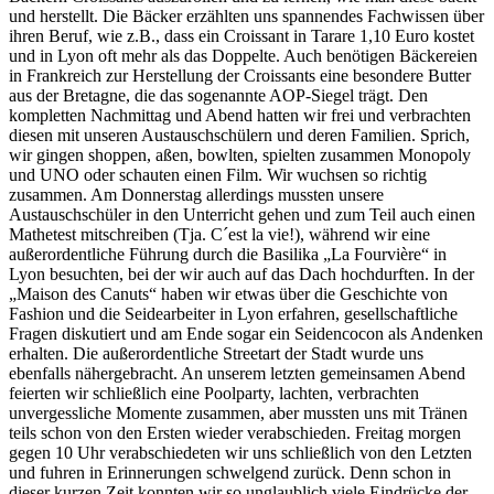
und herstellt. Die Bäcker erzählten uns spannendes Fachwissen über
ihren Beruf, wie z.B., dass ein Croissant in Tarare 1,10 Euro kostet
und in Lyon oft mehr als das Doppelte. Auch benötigen Bäckereien
in Frankreich zur Herstellung der Croissants eine besondere Butter
aus der Bretagne, die das sogenannte AOP-Siegel trägt. Den
kompletten Nachmittag und Abend hatten wir frei und verbrachten
diesen mit unseren Austauschschülern und deren Familien. Sprich,
wir gingen shoppen, aßen, bowlten, spielten zusammen Monopoly
und UNO oder schauten einen Film. Wir wuchsen so richtig
zusammen. Am Donnerstag allerdings mussten unsere
Austauschschüler in den Unterricht gehen und zum Teil auch einen
Mathetest mitschreiben (Tja. C´est la vie!), während wir eine
außerordentliche Führung durch die Basilika „La Fourvière“ in
Lyon besuchten, bei der wir auch auf das Dach hochdurften. In der
„Maison des Canuts“ haben wir etwas über die Geschichte von
Fashion und die Seidearbeiter in Lyon erfahren, gesellschaftliche
Fragen diskutiert und am Ende sogar ein Seidencocon als Andenken
erhalten. Die außerordentliche Streetart der Stadt wurde uns
ebenfalls nähergebracht. An unserem letzten gemeinsamen Abend
feierten wir schließlich eine Poolparty, lachten, verbrachten
unvergessliche Momente zusammen, aber mussten uns mit Tränen
teils schon von den Ersten wieder verabschieden. Freitag morgen
gegen 10 Uhr verabschiedeten wir uns schließlich von den Letzten
und fuhren in Erinnerungen schwelgend zurück. Denn schon in
dieser kurzen Zeit konnten wir so unglaublich viele Eindrücke der